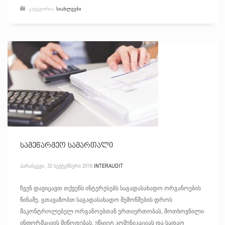
ᲙᲐᲢᲔᲒᲝᲠᲘᲐ:
ᲡᲘᲐᲮᲚᲔᲔᲑᲘ
სამეწარმეო სამართალი
ᲞᲐᲠᲐᲡᲙᲔᲕᲘ, 30 ᲡᲔᲥᲢᲔᲛᲑᲔᲠᲘ 2016
INTERAUDIT
ჩვენ დავიცავთ თქვენს ინტერესებს საგადასახადო ორგანოების
წინაშე. გთავაზობთ საგადასახადო შემოწმების დროს
მაკონტროლებელ ორგანოებთან ურთიერთობას, მოთხოვნილი
ინფორმაციის მიწოდებას, უწყვეტ კომუნიკაციას და სადაო